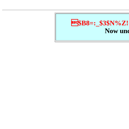
$B8=:_$3$N%Z!
Now und